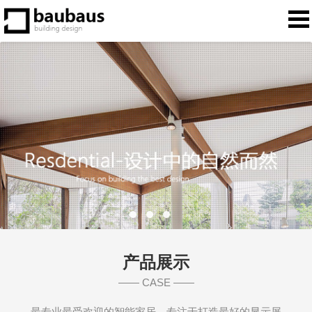
产品展示
—— CASE ——
最专业最受欢迎的智能家居，专注于打造最好的显示屏